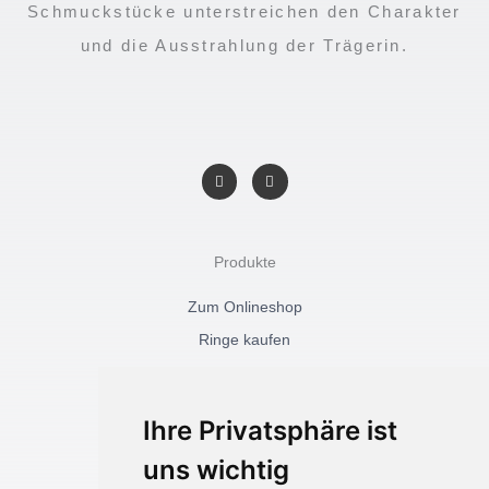
Schmuckstücke unterstreichen den Charakter
und die Ausstrahlung der Trägerin.
F
I
a
n
c
s
e
t
b
a
o
g
o
r
Produkte
k
a
-
m
f
Zum Onlineshop
Ringe kaufen
Ohrringe kaufen
Ketten kaufen
Ihre Privatsphäre ist
uns wichtig
Akidesign