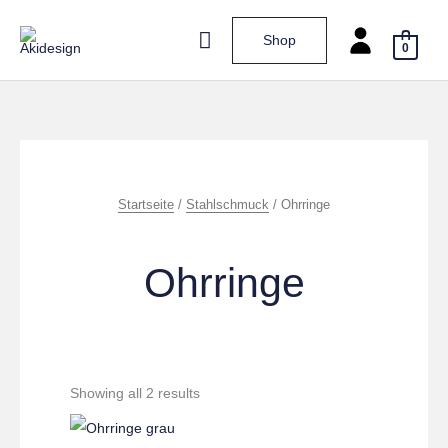
Zum
Hauptmenü
Shop
Inhalt
0
springen
Startseite
/
Stahlschmuck
/ Ohrringe
Ohrringe
Showing all 2 results