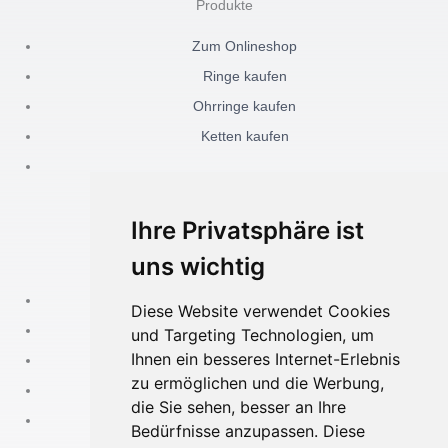
c
s
Produkte
e
t
Zum Onlineshop
Ringe kaufen
b
a
Ohrringe kaufen
Ketten kaufen
o
g
o
r
Ihre Privatsphäre ist
k
a
Akidesign
uns wichtig
-
m
Kontakt
Diese Website verwendet Cookies
Über mich
und Targeting Technologien, um
f
Ihnen ein besseres Internet-Erlebnis
Impressum
zu ermöglichen und die Werbung,
Datenschutz
die Sie sehen, besser an Ihre
Rückgabe und Widerruf
Bedürfnisse anzupassen. Diese