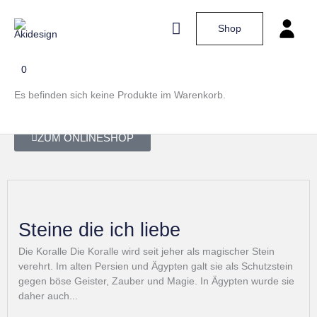
Zum
Hauptmenü
Shop
Inhalt
SCHMUCK AUS SALZBURG
springen
0
Individuell - Überraschend - Anziehend.
Sehr gerne stehe ich nach telefonischer Terminvereinbarung
Es befinden sich keine Produkte im Warenkorb.
persönlich für Sie zur Verfügung. 0043 664 43 23 194
ZUM ONLINESHOP
Steine die ich liebe
Die Koralle Die Koralle wird seit jeher als magischer Stein
verehrt. Im alten Persien und Ägypten galt sie als Schutzstein
gegen böse Geister, Zauber und Magie. In Ägypten wurde sie
daher auch...