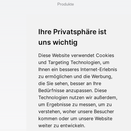
o
r
Produkte
k
a
-
m
f
Zum Onlineshop
Ringe kaufen
Ihre Privatsphäre ist
Ohrringe kaufen
uns wichtig
Ketten kaufen
Diese Website verwendet Cookies
und Targeting Technologien, um
Akidesign
Ihnen ein besseres Internet-Erlebnis
Kontakt
zu ermöglichen und die Werbung,
die Sie sehen, besser an Ihre
Über mich
Bedürfnisse anzupassen. Diese
Impressum
Technologien nutzen wir außerdem,
Datenschutz
um Ergebnisse zu messen, um zu
Rückgabe und Widerruf
verstehen, woher unsere Besucher
kommen oder um unsere Website
weiter zu entwickeln.