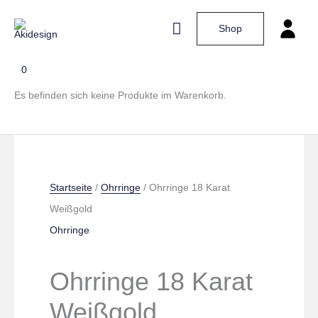
Zum
Hauptmenü
Shop
Inhalt
springen
0
Ohrringe
Es befinden sich keine Produkte im Warenkorb.
18
Karat
Weißgold
Menge
Startseite
/
Ohrringe
/ Ohrringe 18 Karat
Weißgold
Ohrringe
Ohrringe 18 Karat
Weißgold