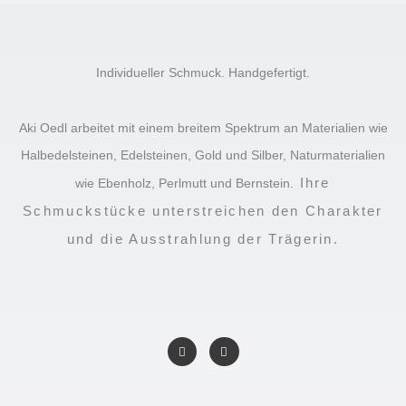
Individueller Schmuck. Handgefertigt.
Aki Oedl arbeitet mit einem breitem Spektrum an Materialien wie
Halbedelsteinen, Edelsteinen, Gold und Silber, Naturmaterialien
Ihre
wie Ebenholz, Perlmutt und Bernstein.
Schmuckstücke unterstreichen den Charakter
und die Ausstrahlung der Trägerin.
F
I
a
n
c
s
e
t
b
a
o
g