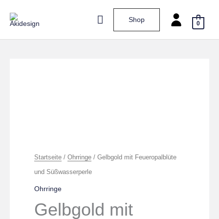
Zum
Hauptmenü
Shop
Inhalt
0
springen
Startseite
/
Ohrringe
/ Gelbgold mit Feueropalblüte
und Süßwasserperle
Ohrringe
Gelbgold mit