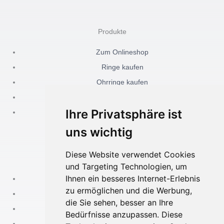
a
n
c
s
Produkte
e
t
Zum Onlineshop
Ringe kaufen
b
a
Ohrringe kaufen
Ketten kaufen
o
g
Ihre Privatsphäre ist
o
r
uns wichtig
k
a
Diese Website verwendet Cookies
Akidesign
und Targeting Technologien, um
-
m
Ihnen ein besseres Internet-Erlebnis
Kontakt
zu ermöglichen und die Werbung,
Über mich
f
die Sie sehen, besser an Ihre
Impressum
Bedürfnisse anzupassen. Diese
Datenschutz