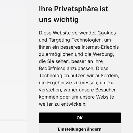
Produkte
Ihre Privatsphäre ist
Zum Onlineshop
uns wichtig
Ringe kaufen
Ohrringe kaufen
Diese Website verwendet Cookies
Ketten kaufen
und Targeting Technologien, um
Ihnen ein besseres Internet-Erlebnis
zu ermöglichen und die Werbung,
Akidesign
die Sie sehen, besser an Ihre
Kontakt
Bedürfnisse anzupassen. Diese
Über mich
Technologien nutzen wir außerdem,
um Ergebnisse zu messen, um zu
Impressum
verstehen, woher unsere Besucher
Datenschutz
kommen oder um unsere Website
Rückgabe und Widerruf
weiter zu entwickeln.
OK
Einstellungen ändern