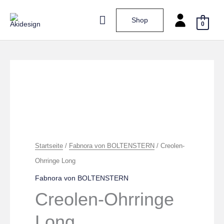
Zum
Hauptmenü
Shop
Inhalt
0
springen
Creolen-
Ohrringe
Long
Menge
Startseite
/
Fabnora von BOLTENSTERN
/ Creolen-
Ohrringe Long
Fabnora von BOLTENSTERN
Creolen-Ohrringe
Long