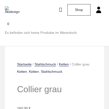
Zum
Hauptmenü
Shop
Inhalt
springen
0
Collier
Es befinden sich keine Produkte im Warenkorb.
grau
Menge
Startseite
/
Stahlschmuck
/
Ketten
/ Collier grau
Ketten
,
Ketten
,
Stahlschmuck
Collier grau
160,00
€