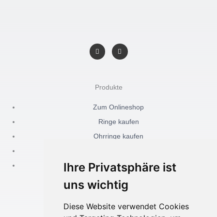
F
I
a
n
c
s
e
t
b
a
o
g
o
r
Produkte
k
a
-
m
f
Zum Onlineshop
Ringe kaufen
Ohrringe kaufen
Ketten kaufen
Ihre Privatsphäre ist
uns wichtig
Diese Website verwendet Cookies
Akidesign