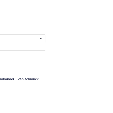
rmbänder
,
Stahlschmuck