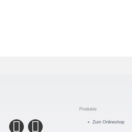
Produkte
F
I
Zum Onlineshop