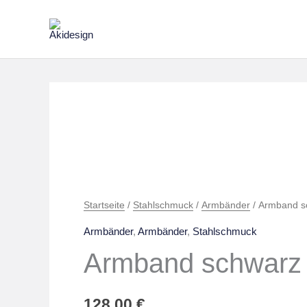
Zum
Inhalt
springen
Armband
schwarz
silber
Menge
Startseite
/
Stahlschmuck
/
Armbänder
/ Armband sc
Armbänder
,
Armbänder
,
Stahlschmuck
Armband schwarz 
128,00
€